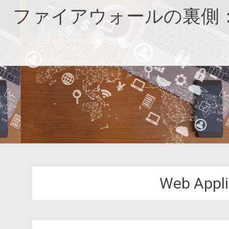
コ
ファイアウォールの裏側
ン
テ
ン
ツ
へ
ス
キ
ッ
プ
Web Appli